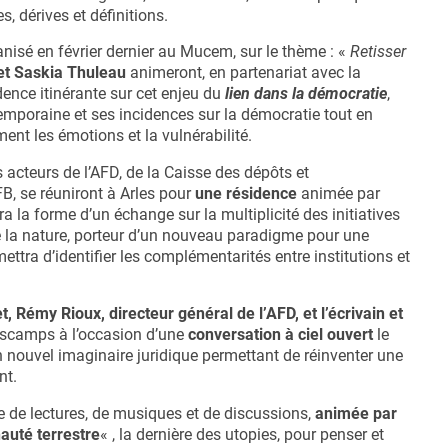
, dérives et définitions.
nisé en février dernier au Mucem, sur le thème : «
Retisser
et Saskia Thuleau
animeront, en partenariat avec la
dence itinérante sur cet enjeu du
lien dans la démocratie
,
ontemporaine et ses incidences sur la démocratie tout en
ent les émotions et la vulnérabilité.
s acteurs de l’AFD, de la Caisse des dépôts et
FB, se réuniront à Arles pour
une
résidence
animée par
ra la forme d’un échange sur la multiplicité des initiatives
e la nature, porteur d’un nouveau paradigme pour une
mettra d’identifier les complémentarités entre institutions et
, Rémy Rioux, directeur général de l’AFD, et l’écrivain et
yscamps à l’occasion d’une
conversation à ciel ouvert
le
 nouvel imaginaire juridique permettant de réinventer une
nt.
e de lectures, de musiques et de discussions,
animée par
uté terrestre
« , la dernière des utopies, pour penser et