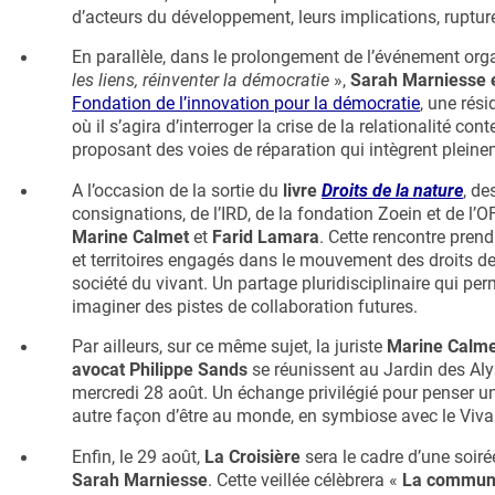
d’acteurs du développement, leurs implications, ruptures
En parallèle, dans le prolongement de l’événement orga
les liens, réinventer la démocratie
»,
Sarah Marniesse 
Fondation de l’innovation pour la démocratie
, une rési
où il s’agira d’interroger la crise de la relationalité c
proposant des voies de réparation qui intègrent pleinem
A l’occasion de la sortie du
livre
Droits de la nature
, de
consignations, de l’IRD, de la fondation Zoein et de l’O
Marine Calmet
et
Farid Lamara
. Cette rencontre prend
et territoires engagés dans le mouvement des droits d
société du vivant. Un partage pluridisciplinaire qui per
imaginer des pistes de collaboration futures.
Par ailleurs, sur ce même sujet, la juriste
Marine Calmet
avocat Philippe Sands
se réunissent au Jardin des Al
mercredi 28 août. Un échange privilégié pour penser un
autre façon d’être au monde, en symbiose avec le Viva
Enfin, le 29 août,
La Croisière
sera le cadre d’une soiré
Sarah Marniesse
. Cette veillée célèbrera «
La communa