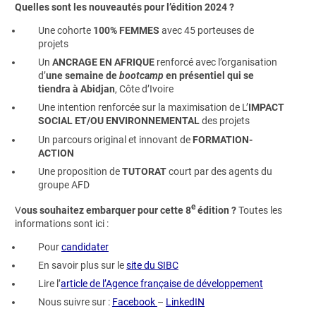
Quelles sont les nouveautés pour l’édition 2024 ?
Une cohorte
100% FEMMES
avec 45 porteuses de
projets
Un
ANCRAGE EN AFRIQUE
renforcé avec l’organisation
d’
une semaine de
bootcamp
en présentiel qui se
tiendra à Abidjan
, Côte d’Ivoire
Une intention renforcée sur la maximisation de L’
IMPACT
SOCIAL ET/OU ENVIRONNEMENTAL
des projets
Un parcours original et innovant de
FORMATION-
ACTION
Une proposition de
TUTORAT
court par des agents du
groupe AFD
e
V
ous souhaitez embarquer pour cette 8
édition ?
Toutes les
informations sont ici :
Pour
candidater
En savoir plus sur le
site du SIBC
Lire l’
article de l’Agence française de développement
Nous suivre sur :
Facebook
–
LinkedIN